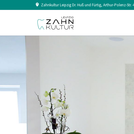
Zahnkultur Leipzig Dr. Huß und Fürtig, Arthur-Polenz-Str. 