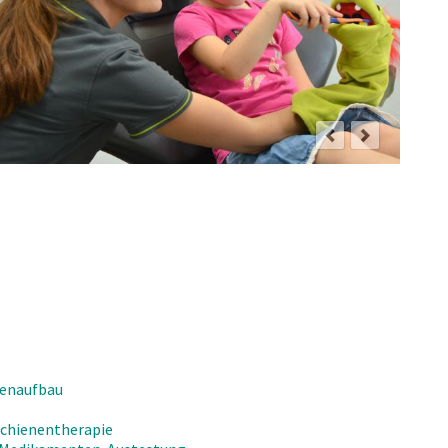
henaufbau
Schienentherapie