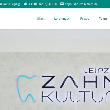
48 04288 Leipzig
+49 (0) 34297 / 42 180
zaphuss-fuertig@web.de
Start
Leistungen
Praxis
Team